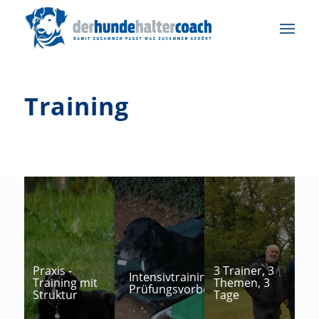
Training
Praxis -
3 Trainer, 3
Intensivtraining zur
Training mit
Themen, 3
Prüfungsvorbereitung
Struktur
Tage